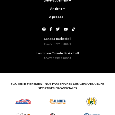
Développement
+
Anciens
+
À propos
+





Canada Basketball
106775299 RR0001
Fondation Canada Basketball
106775299 RR0001
SOUTENIR FIÈREMENT NOS PARTENAIRES DES ORGANISATIONS
SPORTIVES PROVINCIALES