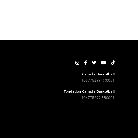





Canada Basketball
106775299 RR0001
Fondation Canada Basketball
106775299 RR0001