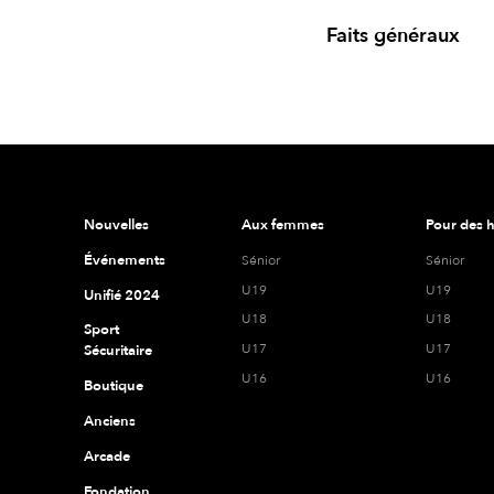
Faits généraux
Nouvelles
Aux femmes
Pour des
Événements
Sénior
Sénior
U19
U19
Unifié 2024
U18
U18
Sport
U17
U17
Sécuritaire
U16
U16
Boutique
Anciens
Arcade
Fondation