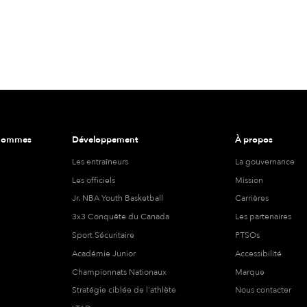
 hommes
Développement
À propos
Les entraîneurs
La gouvernance
Les officiels
Mission
Jr. NBA Youth Basketball
Carrières
3x3 Conquête du Canada
Les partenaires
Sport Sécuritaire
PTSOs
Académie Junior
Accessibilité
Championnats Nationaux
Marque
Stratégie ciblée de l'athlète
Nous contacter