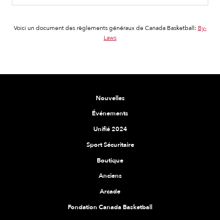
Voici un document des règlements généraux de Canada Basketball:
By-
Laws
Nouvelles
Événements
Unifié 2024
Sport Sécuritaire
Boutique
Anciens
Arcade
Fondation Canada Basketball