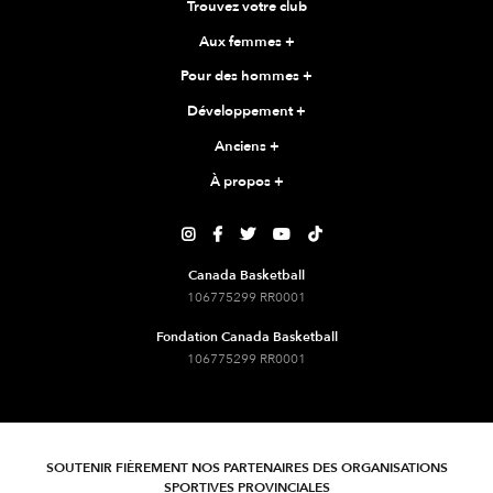
Trouvez votre club
Aux femmes
+
Pour des hommes
+
Développement
+
Anciens
+
À propos
+





Canada Basketball
106775299 RR0001
Fondation Canada Basketball
106775299 RR0001
SOUTENIR FIÈREMENT NOS PARTENAIRES DES ORGANISATIONS
SPORTIVES PROVINCIALES