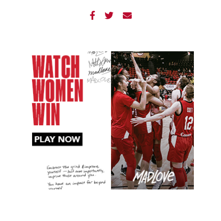



Slide 2 of 7.