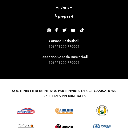
Anciens
+
À propos
+





Canada Basketball
106775299 RR0001
Fondation Canada Basketball
106775299 RR0001
SOUTENIR FIÈREMENT NOS PARTENAIRES DES ORGANISATIONS
SPORTIVES PROVINCIALES