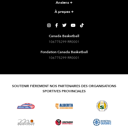
Anciens
+
À propos
+





Canada Basketball
106775299 RR0001
Fondation Canada Basketball
106775299 RR0001
SOUTENIR FIÈREMENT NOS PARTENAIRES DES ORGANISATIONS
SPORTIVES PROVINCIALES