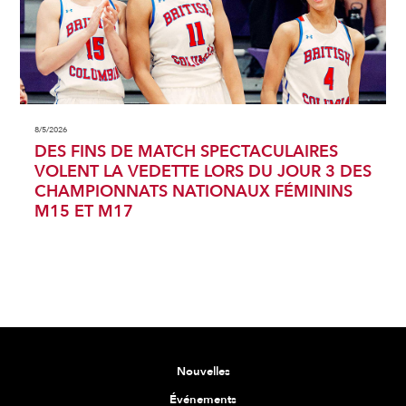
8/5/2026
DES FINS DE MATCH SPECTACULAIRES
VOLENT LA VEDETTE LORS DU JOUR 3 DES
CHAMPIONNATS NATIONAUX FÉMININS
M15 ET M17
Nouvelles
Événements