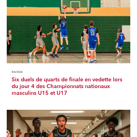
8/6/2026
Six duels de quarts de finale en vedette lors
du jour 4 des Championnats nationaux
masculins U15 et U17