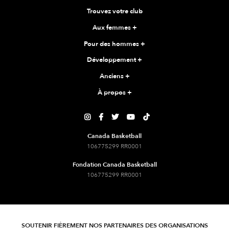
Trouvez votre club
Aux femmes
+
Pour des hommes
+
Développement
+
Anciens
+
À propos
+





Canada Basketball
106775299 RR0001
Fondation Canada Basketball
106775299 RR0001
SOUTENIR FIÈREMENT NOS PARTENAIRES DES ORGANISATIONS