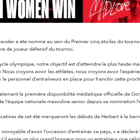
ander a été nommé au sein du Premier cinq étoiles du tournoi
tre de joueur défensif du tournoi.
ycle olympique, notre objectif est d’atteindre la plus haute m
 « Nous croyons avoir les athlètes, nous croyons avoir l’expéri
 le personnel d’entraîneurs en place pour franchir cette proch
lement la première disponibilité médiatique officielle de Gord
de l’équipe nationale masculine senior depuis sa nomination l’é
ficatives de cet été marqueront les débuts de Herbert à la ba
 incroyable d’avoir l’occasion d’entraîner ce pays, » a déclaré
s s’il existe un plus grand honneur pour un entraîneur que celui