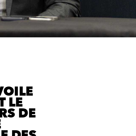
VOILE
T LE
RS DE
E
E DES