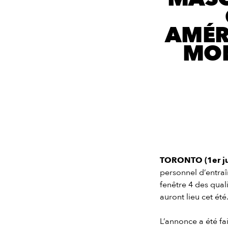
AMÉR
MON
TORONTO (1er ju
personnel d’entraî
fenêtre 4 des qua
auront lieu cet été
L’annonce a été fa