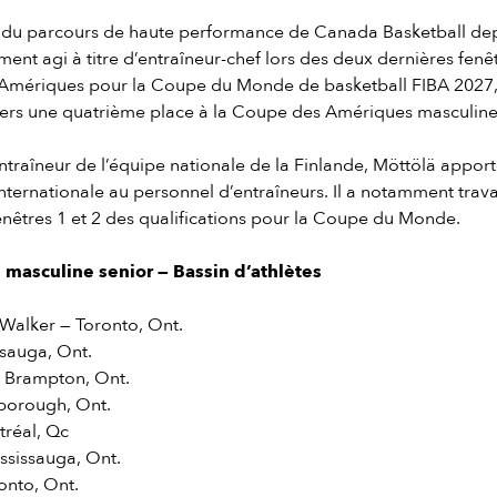
ie du parcours de haute performance de Canada Basketball dep
ment agi à titre d’entraîneur-chef lors des deux dernières fenê
s Amériques pour la Coupe du Monde de basketball FIBA 2027, 
ers une quatrième place à la Coupe des Amériques masculine
ntraîneur de l’équipe nationale de la Finlande, Möttölä appo
nternationale au personnel d’entraîneurs. Il a notamment trava
fenêtres 1 et 2 des qualifications pour la Coupe du Monde.
 masculine senior — Bassin d’athlètes
-Walker — Toronto, Ont.
ssauga, Ont.
 Brampton, Ont.
borough, Ont.
réal, Qc
ssissauga, Ont.
onto, Ont.