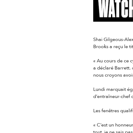
Slide 2 of 7.
Shai Gilgeous-Alex
Brooks a reçu le ti
« Au cours de ce c
a déclaré Barrett.
nous croyons avoir
Lundi marquait éga
d’entraîneur-chef 
Les fenêtres quali
« C’est un honneur
tout, je ne sais pa