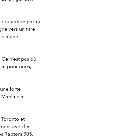
e réputation parmi
gne vers un titre
pe à une
 Ce n’est pas où
j’ai pour nous,
une forte
 Mahlalela,
 Toronto et
ment avec les
es Raptors 905.