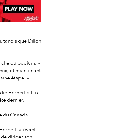
, tandis que Dillon
arche du podium, »
ence, et maintenant
aine étape. »
ie Herbert à titre
té dernier.
rre du Canada.
 Herbert. « Avant
 de diriger son