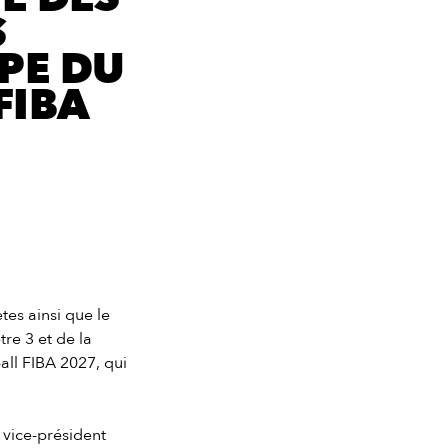
S
PE DU
FIBA
tes ainsi que le
re 3 et de la
ll FIBA 2027, qui
 vice-président