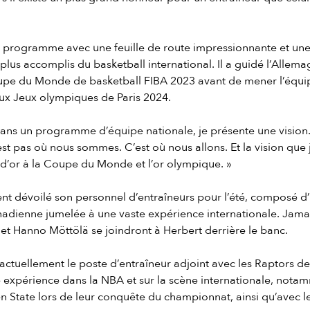
au programme avec une feuille de route impressionnante et un
 plus accomplis du basketball international. Il a guidé l’Allema
oupe du Monde de basketball FIBA 2023 avant de mener l’équi
ux Jeux olympiques de Paris 2024.
dans un programme d’équipe nationale, je présente une vision.
est pas où nous sommes. C’est où nous allons. Et la vision que 
 d’or à la Coupe du Monde et l’or olympique. »
nt dévoilé son personnel d’entraîneurs pour l’été, composé d’
nadienne jumelée à une vaste expérience internationale. Jama
 et Hanno Möttölä se joindront à Herbert derrière le banc.
ctuellement le poste d’entraîneur adjoint avec les Raptors de
 expérience dans la NBA et sur la scène internationale, notam
 State lors de leur conquête du championnat, ainsi qu’avec l