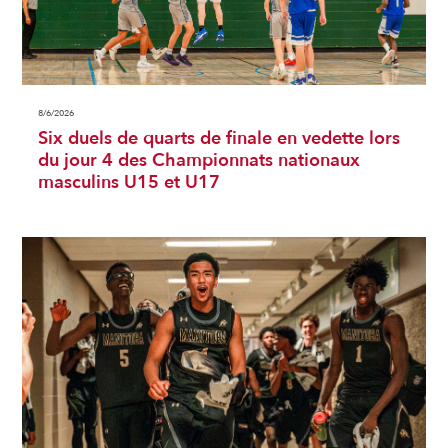
8/6/2026
Six duels de quarts de finale en vedette lors
du jour 4 des Championnats nationaux
masculins U15 et U17