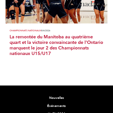
CHAMPIONNATS NATIONAUX
8/4/2026
La remontée du Manitoba au quatrième
quart et la victoire convaincante de l’Ontario
marquent le jour 2 des Championnats
nationaux U15/U17
Nouvelles
Événements