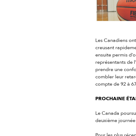
Slide 2 of 7.
Les Canadiens ont 
creusant rapidemen
ensuite permis d’o
représentants de l’u
prendre une confo
combler leur retar
compte de 92 à 6
PROCHAINE ÉTA
Le Canada poursuiv
deuxième journée 
Pour les plus réc