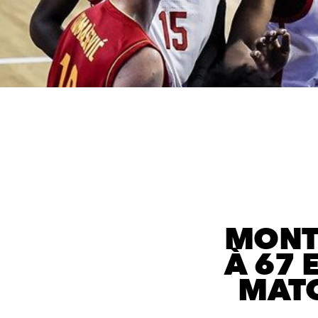
MONT
À 67 
MATC