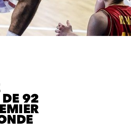
E
DE 92
REMIER
MONDE