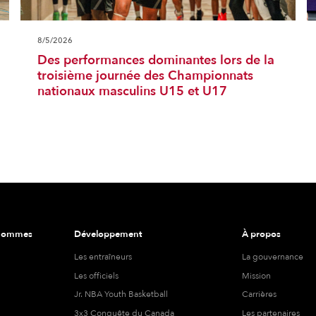
8/5/2026
Des performances dominantes lors de la
troisième journée des Championnats
nationaux masculins U15 et U17
 hommes
Développement
À propos
Les entraîneurs
La gouvernance
Les officiels
Mission
Jr. NBA Youth Basketball
Carrières
3x3 Conquête du Canada
Les partenaires