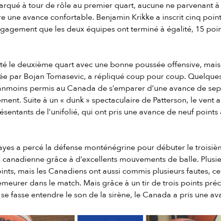
arqué à tour de rôle au premier quart, aucune ne parvenant 
e une avance confortable. Benjamin Krikke a inscrit cinq poi
ngagement que les deux équipes ont terminé à égalité, 15 poi
é le deuxième quart avec une bonne poussée offensive, mais 
 par Bojan Tomasevic, a répliqué coup pour coup. Quelques 
moins permis au Canada de s’emparer d’une avance de sept p
nt. Suite à un « dunk » spectaculaire de Patterson, le vent 
ésentants de l’unifolié, qui ont pris une avance de neuf points 
es a percé la défense monténégrine pour débuter le troisiè
e canadienne grâce à d’excellents mouvements de balle. Plusie
points, mais les Canadiens ont aussi commis plusieurs fautes, c
eurer dans le match. Mais grâce à un tir de trois points préc
 se fasse entendre le son de la sirène, le Canada a pris une av