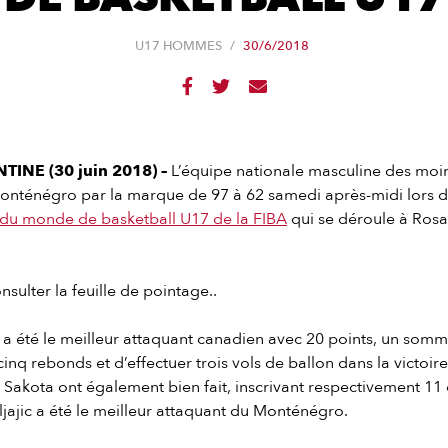
U17 HOMMES
/
30/6/2018



INE (30 juin 2018) –
L’équipe nationale masculine des moi
 Monténégro par la marque de 97 à 62 samedi après-midi lors 
du monde de basketball U17 de la FIBA
qui se déroule à
Rosa
sulter la feuille de pointage..
a été le meilleur attaquant canadien avec 20 points, un somm
cinq rebonds et d’effectuer trois vols de ballon dans la victoir
akota ont également bien fait, inscrivant respectivement 11 
ljajic a été le meilleur attaquant du Monténégro.