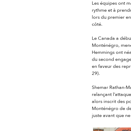
Les équipes ont m
rythme et à prendr
lors du premier e
côté.
Le Canada a début
Monténégro, menée
Hemmings ont néan
du second engageme
en faveur des repr
29).
Shemar Rathan-May
relançant l’attaqu
alors inscrit des 
Monténégro de dem
juste avant que ne