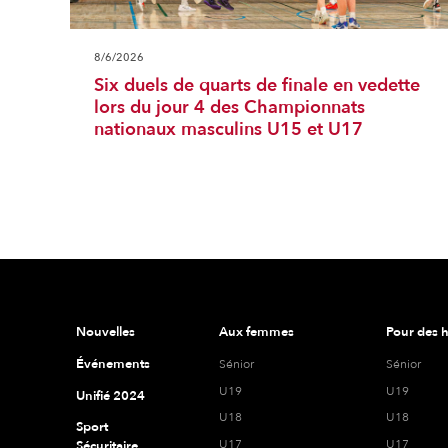
8/6/2026
Six duels de quarts de finale en vedette
lors du jour 4 des Championnats
nationaux masculins U15 et U17
Nouvelles
Aux femmes
Pour des
Événements
Sénior
Sénior
U19
U19
Unifié 2024
U18
U18
Sport
U17
U17
Sécuritaire