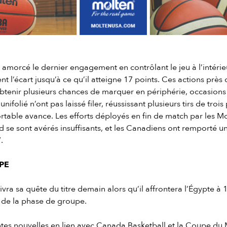
amorcé le dernier engagement en contrôlant le jeu à l’intérieu
t l’écart jusqu’à ce qu’il atteigne 17 points. Ces actions près 
btenir plusieurs chances de marquer en périphérie, occasions
nifolié n’ont pas laissé filer, réussissant plusieurs tirs de trois
rtable avance. Les efforts déployés en fin de match par les 
d se sont avérés insuffisants, et les Canadiens ont remporté un
7.
PE
ra sa quête du titre demain alors qu’il affrontera l’Égypte à 1
de la phase de groupe.
entes nouvelles en lien avec Canada Basketball et la Coupe d