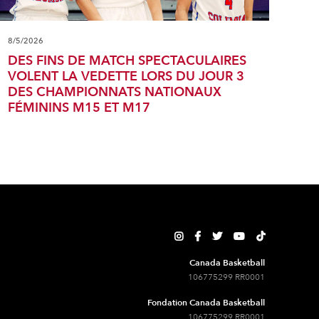
8/5/2026
DES FINS DE MATCH SPECTACULAIRES
VOLENT LA VEDETTE LORS DU JOUR 3
DES CHAMPIONNATS NATIONAUX
FÉMININS M15 ET M17





Canada Basketball
106775299 RR0001
Fondation Canada Basketball
106775299 RR0001