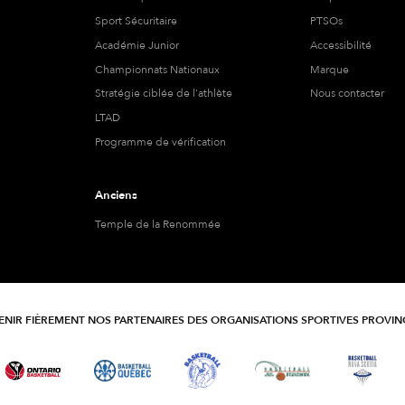
Sport Sécuritaire
PTSOs
Académie Junior
Accessibilité
Championnats Nationaux
Marque
Stratégie ciblée de l'athlète
Nous contacter
LTAD
Programme de vérification
Anciens
Temple de la Renommée
NIR FIÈREMENT NOS PARTENAIRES DES ORGANISATIONS SPORTIVES PROVIN