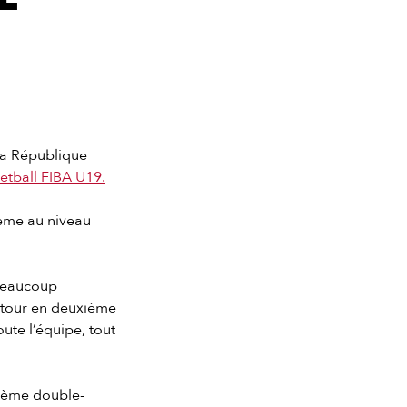
la République
tball FIBA U19.
5ème au niveau
 beaucoup
retour en deuxième
oute l’équipe, tout
sième double-