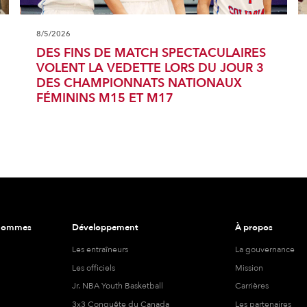
8/5/2026
DES FINS DE MATCH SPECTACULAIRES
VOLENT LA VEDETTE LORS DU JOUR 3
DES CHAMPIONNATS NATIONAUX
FÉMININS M15 ET M17
 hommes
Développement
À propos
Les entraîneurs
La gouvernance
Les officiels
Mission
Jr. NBA Youth Basketball
Carrières
3x3 Conquête du Canada
Les partenaires