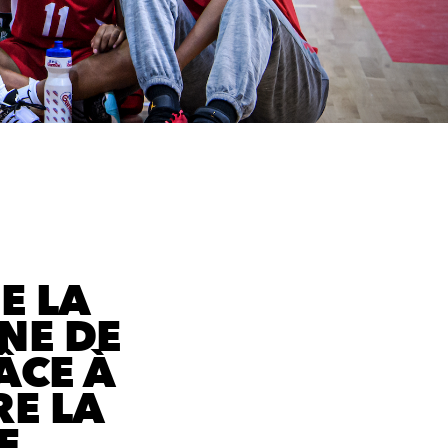
E LA
NE DE
ÂCE À
RE LA
E