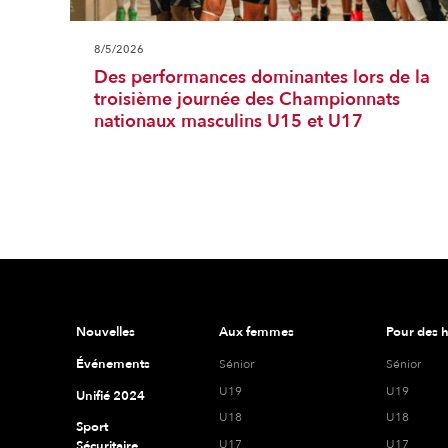
8/5/2026
Des performances dominantes lors de la
troisième journée des Championnats
nationaux masculins U15 et U17
Nouvelles
Aux femmes
Pour des
Événements
Sénior
Sénior
U19
U19
Unifié 2024
U18
U18
Sport
U17
U17
Sécuritaire