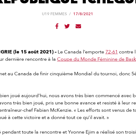
U19 FEMMES
/
17/8/2021



IE (le 15 août 2021) –
Le Canada l’emporte
72-61
contre 
ur dernière rencontre à la
Coupe du Monde Féminine de Baske
rmet au Canada de finir cinquième Mondial du tournoi, donc 
 bien joué aujourd’hui, nous avons très bien commencé avec
avons très bien joué, pris une bonne avance et resisté à leur 
’entraîneur-chef Fabian McKenzie. « Les efforts sont venus de t
é à cette victoire et a donné tout ce qu’il avait. »
pendant toute la rencontre et Yvonne Ejim a réalisé son troi