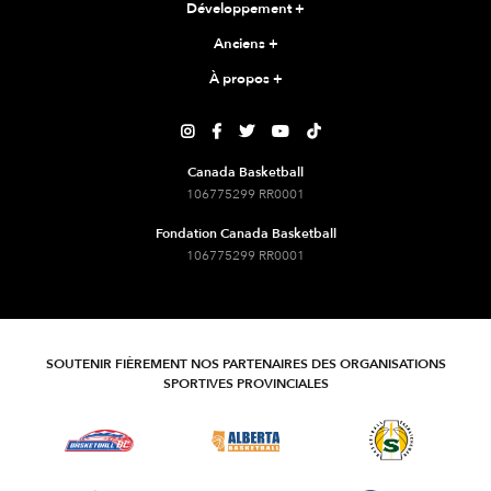
Développement
+
Anciens
+
À propos
+





Canada Basketball
106775299 RR0001
Fondation Canada Basketball
106775299 RR0001
SOUTENIR FIÈREMENT NOS PARTENAIRES DES ORGANISATIONS
SPORTIVES PROVINCIALES