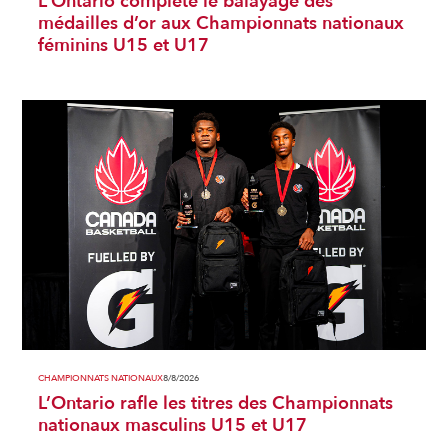
L’Ontario complète le balayage des
médailles d’or aux Championnats nationaux
féminins U15 et U17
CHAMPIONNATS NATIONAUX
8/8/2026
L’Ontario rafle les titres des Championnats
nationaux masculins U15 et U17