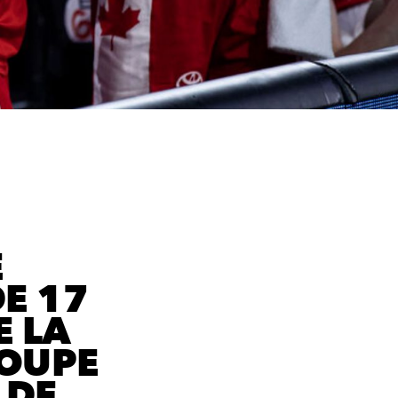
E
E 17
E LA
COUPE
 DE