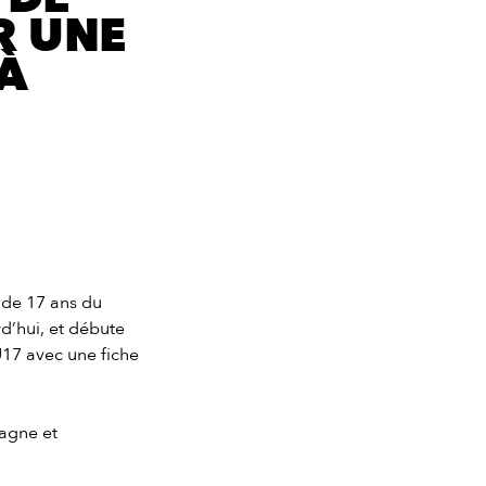
R UNE
 À
 de 17 ans du
d’hui, et débute
17 avec une fiche
magne et