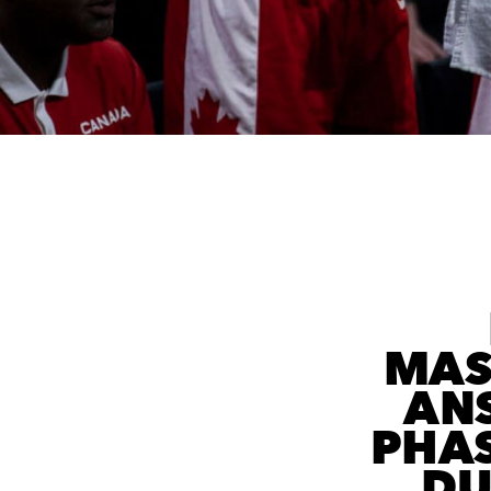
MAS
ANS
PHAS
DU