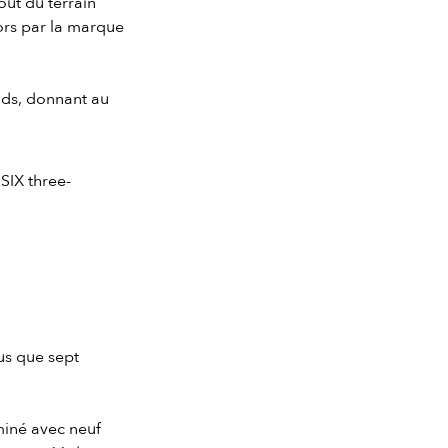
bout du terrain
lors par la marque
onds, donnant au
SIX three-
us que sept
miné avec neuf