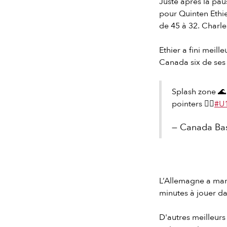
Juste après la paus
pour Quinten Ethie
de 45 à 32. Charles
Ethier a fini meill
Canada six de ses 
Splash zone 🌊
pointers 😮‍💨
#U
— Canada Bas
L’Allemagne a marq
minutes à jouer da
D'autres meilleurs