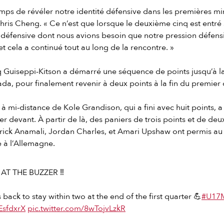
emps de révéler notre identité défensive dans les premières mi
Chris Cheng. « Ce n’est que lorsque le deuxième cinq est entré 
n défensive dont nous avions besoin que notre pression défens
et cela a continué tout au long de la rencontre. »
 Guiseppi-Kitson a démarré une séquence de points jusqu’à la
da, pour finalement revenir à deux points à la fin du premier 
 à mi-distance de Kole Grandison, qui a fini avec huit points, 
 devant. À partir de là, des paniers de trois points et de deu
atrick Anamali, Jordan Charles, et Amari Upshaw ont permis a
e à l’Allemagne.
AT THE BUZZER ‼️
back to stay within two at the end of the first quarter 💪
#U17
zEsfdxrX
pic.twitter.com/8wTojvLzkR