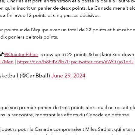
e, Charles est parti en transition et a passé la balle à l’autre 
r, qui a inscrit un panier de deux points. Le Canada menait a
 a fini avec 12 points et cinq passes décisives.
eur pointeur de l’équipe avec un total de 22 points et huit reb
dix paniers de trois points.
🏀
@QuintenEthier
is now up to 22 points & has knocked down 
17Men
|
https://t.co/b8h4V2lb70
pic.twitter.com/xWQ7jo1erU
ketball (@CanBball)
June 29, 2024
ué son premier panier de trois points alors qu’il ne restait pl
ns la rencontre, montrant les efforts du Canada en défense.
 joueurs pour le Canada comprenaient Miles Sadler, qui a ter