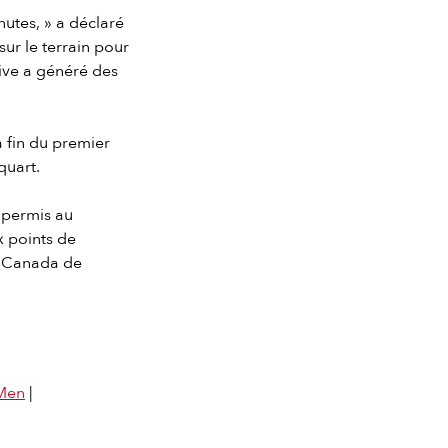
nutes, » a déclaré
sur le terrain pour
ive a généré des
 fin du premier
quart.
a permis au
x points de
u Canada de
Men
|