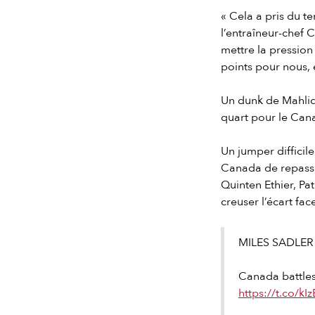
« Cela a pris du t
l’entraîneur-chef 
mettre la pressio
points pour nous, 
Un dunk de Mahliq
quart pour le Cana
Un jumper difficile
Canada de repasser
Quinten Ethier, P
creuser l’écart fac
MILES SADLER 
Canada battles 
https://t.co/kI