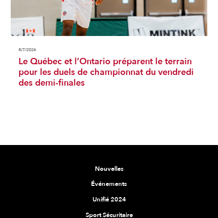
8/7/2026
Le Québec et l’Ontario préparent le terrain
pour les duels de championnat du vendredi
des demi-finales
Nouvelles
Événements
Unifié 2024
Sport Sécuritaire