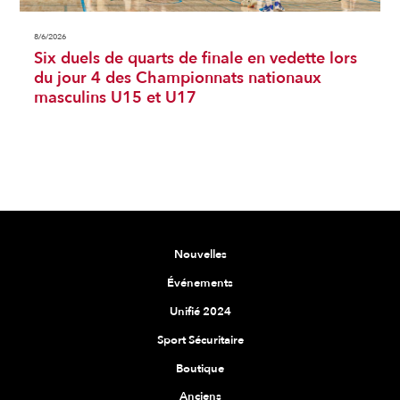
8/6/2026
Six duels de quarts de finale en vedette lors
du jour 4 des Championnats nationaux
masculins U15 et U17
Nouvelles
Événements
Unifié 2024
Sport Sécuritaire
Boutique
Anciens