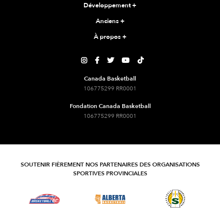
Développement
+
Anciens
+
À propos
+





Canada Basketball
106775299 RR0001
Fondation Canada Basketball
106775299 RR0001
SOUTENIR FIÈREMENT NOS PARTENAIRES DES ORGANISATIONS
SPORTIVES PROVINCIALES