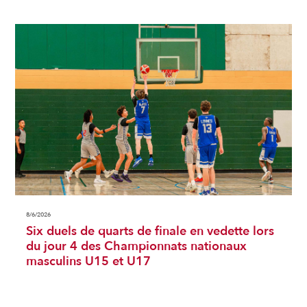
8/6/2026
Six duels de quarts de finale en vedette lors
du jour 4 des Championnats nationaux
masculins U15 et U17