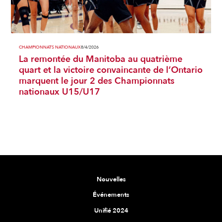
CHAMPIONNATS NATIONAUX
8/4/2026
La remontée du Manitoba au quatrième
quart et la victoire convaincante de l’Ontario
marquent le jour 2 des Championnats
nationaux U15/U17
Nouvelles
Événements
Unifié 2024