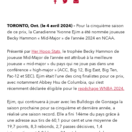



TORONTO, Ont. (le 4 avril 2024) -
Pour la cinquième saison
de ce prix, la Canadienne Yvonne Ejim
a été nommée joueuse
Becky Hammon « Mid-Major » de l’année 2024 en NCAA.
Présenté par
Her Hoop Stats,
le trophée Becky Hammon de
joueuse Mid-Major de l’année est attribué à la meilleure
joueuse « mid-major » du pays qui ne joue pas dans une
conférence « high-major » (ACC, Big 12, Big East, Big Ten,
Pac-12 et SEC). Ejim était l’une des cinq finalistes pour ce prix,
avec notamment Abbey Hsu de Columbia, qui s’est
récemment déclarée éligible pour le
repêchage WNBA 2024.
Ejim, qui continuera à jouer avec les Bulldogs de Gonzaga la
saison prochaine pour sa cinquième et dernière année, a
réalisé une saison record. Elle a fini 14ème du pays grâce à
une adresse aux tirs de 60,1 pour cent et une moyenne de
19,7 points, 8,3 rebonds, 2,7 passes décisives, 1,4